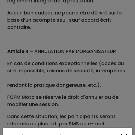
règlement intégral de la prestation.
Aucun bon cadeau ne pourra être délivré sur la
base d’un acompte seul, sauf accord écrit
contraire.
Article 4
– ANNULATION PAR L’ORGANISATEUR
En cas de conditions exceptionnelles (accès au
site impossible, raisons de sécurité, intempéries
rendant la pratique dangereuse, etc.),
FCPM Moto se réserve le droit d'annuler ou de
modifier une session.
Dans cette situation, les participants seront
informés au plus tôt, par SMS ou e-mail.