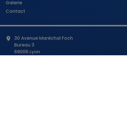
Galerie
Contact
30 Avenue Maréchal Foch
Bureau 3
69006 Lyon
contact@fcpmmoto.fr
06 73 14 45 61
Politique de confidentialité
Mentions légales
CGV